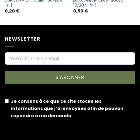
LORCANA Dr Facilier 38/204-
LORCANA Mickey Mouse
Fr-1
12/204-fr-1
0,20
€
0,50
€
NEWSLETTER
S'ABONNER
Je consens à ce que ce site stocke les
informations que j’ai envoyées afin de pouvoir
répondre à ma demande.