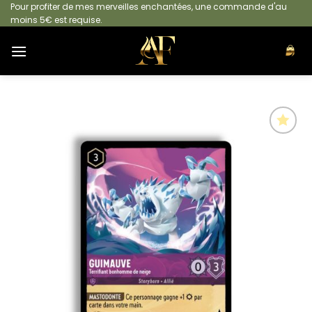
Passer
Pour profiter de mes merveilles enchantées, une commande d'au
moins 5€ est requise.
au
contenu
Ajouter
à la
liste
d’envies