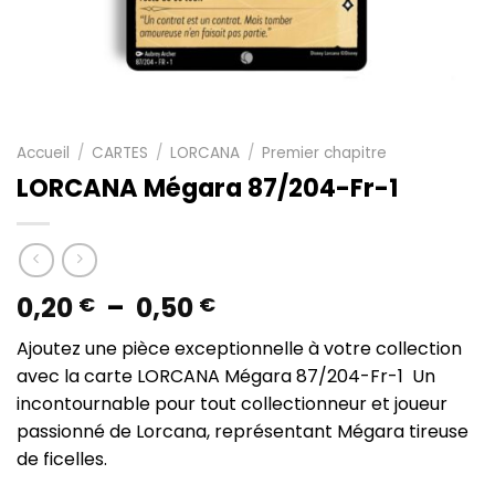
Accueil
/
CARTES
/
LORCANA
/
Premier chapitre
LORCANA Mégara 87/204-Fr-1
Plage
0,20
–
0,50
€
€
de
Ajoutez une pièce exceptionnelle à votre collection
prix :
avec la carte LORCANA Mégara 87/204-Fr-1 Un
0,20 €
incontournable pour tout collectionneur et joueur
à
passionné de Lorcana, représentant Mégara tireuse
0,50 €
de ficelles.