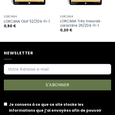
LORCANA
LORCANA
LORCANA Très mauvais
LORCANA Olaf 52/204-Fr-1
caractère 26/204-fr-1
0,50
€
0,20
€
NEWSLETTER
S'ABONNER
Je consens à ce que ce site stocke les
informations que j’ai envoyées afin de pouvoir