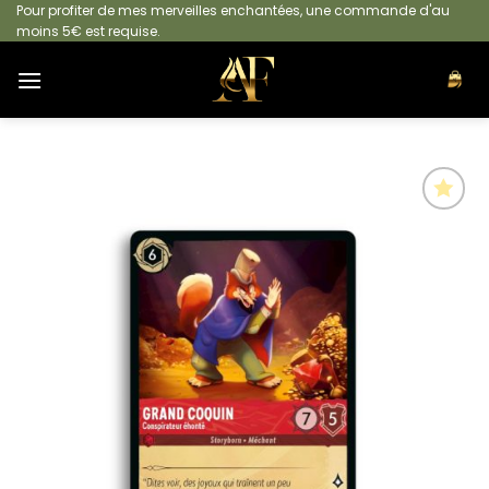
Passer
Pour profiter de mes merveilles enchantées, une commande d'au
moins 5€ est requise.
au
contenu
Ajouter
à la
liste
d’envies