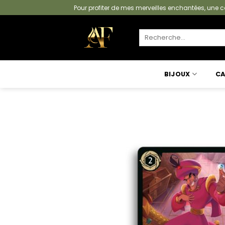
Passer
Pour profiter de mes merveilles enchantées, un
au
contenu
Recherche
pour :
BIJOUX
CA