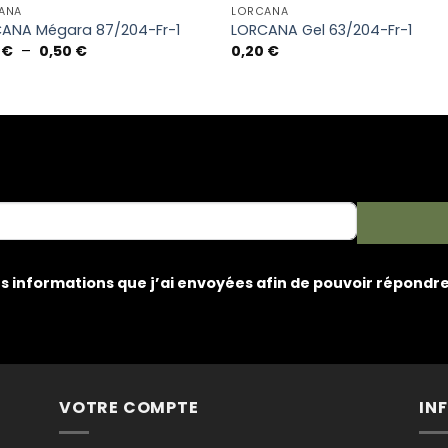
ANA
LORCANA
ANA Mégara 87/204-Fr-1
LORCANA Gel 63/204-Fr-1
Plage
0
€
–
0,50
€
0,20
€
de
prix :
0,20 €
à
0,50 €
les informations que j’ai envoyées afin de pouvoir répond
VOTRE COMPTE
IN