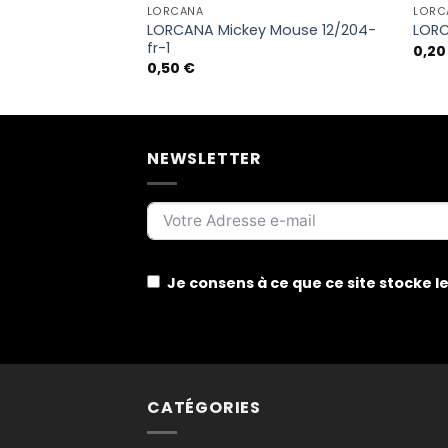
LORCANA
LORC
Picoreur de
LORCANA Mickey Mouse 12/204-
LORC
-1
fr-1
0,2
0,50
€
NEWSLETTER
Je consens à ce que ce site stocke 
CATÉGORIES