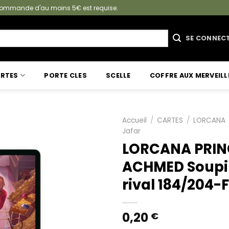
e commande d'au moins 5€ est requise.
SE CONNEC
RTES
PORTE CLES
SCELLE
COFFRE AUX MERVEILL
Accueil
/
CARTES
/
LORCANA
Jafar
LORCANA PRIN
ACHMED Soupi
rival 184/204-
0,20
€