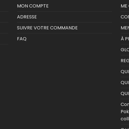
MON COMPTE
ME
ADRESSE
CON
SUIVRE VOTRE COMMANDE
MEN
FAQ
À 
GLO
RE
QUI
QUI
QU
Com
Pok
col