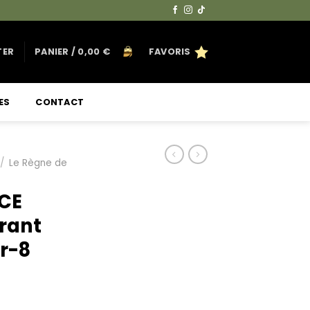
TER
PANIER /
0,00
€
FAVORIS
ES
CONTACT
/
Le Règne de
CE
rant
Fr-8