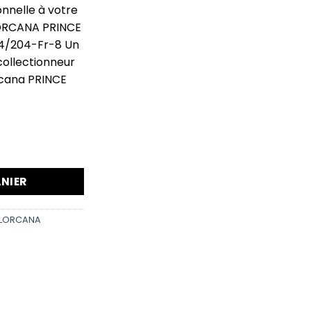
nnelle à votre
LORCANA PRINCE
84/204-Fr-8 Un
collectionneur
rcana PRINCE
E ACHMED Soupirant rival 184/204-Fr-8
NIER
LORCANA