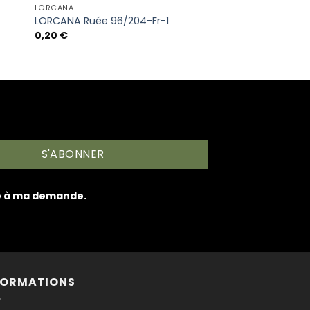
LORCANA
LORCANA Ruée 96/204-Fr-1
0,20
€
S'ABONNER
re à ma demande.
FORMATIONS