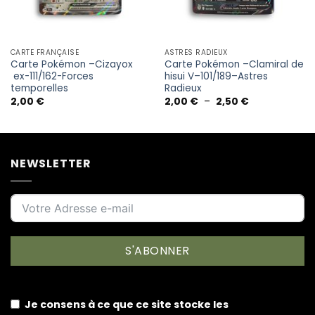
CARTE FRANÇAISE
ASTRES RADIEUX
Carte Pokémon –Cizayox
Carte Pokémon –Clamiral de
ex-111/162-Forces
hisui V–101/189–Astres
temporelles
Radieux
Plage
2,00
€
2,00
€
–
2,50
€
de
prix :
2,00 €
à
2,50 €
NEWSLETTER
S'ABONNER
Je consens à ce que ce site stocke les