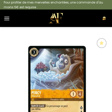
Passer
Pour profiter de mes merveilles enchantées, une commande d'au
moins 5€ est requise.
au
contenu