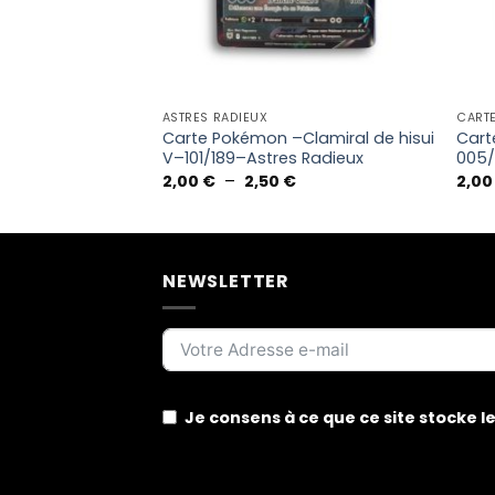
ASTRES RADIEUX
CART
–Serpente-Eau
Carte Pokémon –Clamiral de hisui
Cart
V–101/189–Astres Radieux
005/
Plage
2,00
€
–
2,50
€
2,0
de
prix :
2,00 €
à
2,50 €
NEWSLETTER
Je consens à ce que ce site stocke 