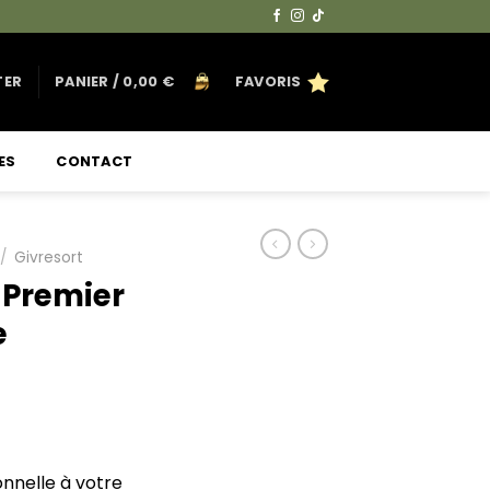
TER
PANIER /
0,00
€
FAVORIS
ES
CONTACT
/
Givresort
 Premier
e
nnelle à votre