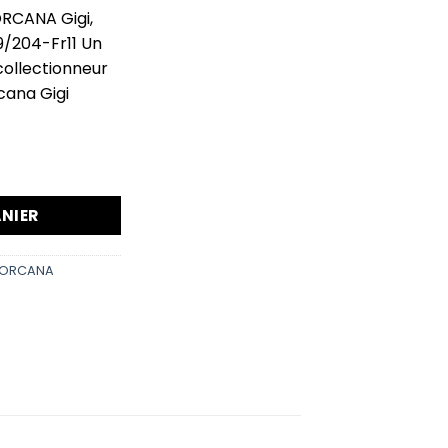
ORCANA Gigi,
89/204-Fr11 Un
collectionneur
cana Gigi
remier prix de la neige 189/204-Fr11
NIER
LORCANA