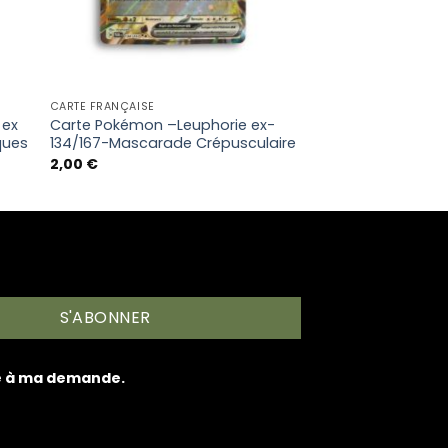
CARTE FRANÇAISE
 ex
Carte Pokémon –Leuphorie ex-
ques
134/167-Mascarade Crépusculaire
2,00
€
S'ABONNER
re à ma demande.