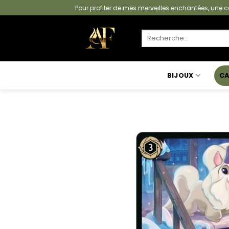
Passer
Pour profiter de mes merveilles enchantées, un
au
contenu
Recherche
pour :
BIJOUX
CA