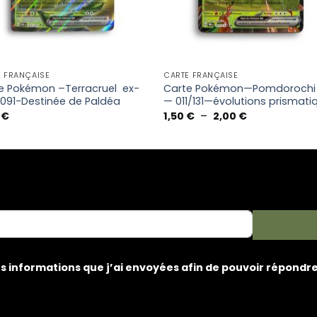
E FRANÇAISE
CARTE FRANÇAISE
e Pokémon –Terracruel ex-
Carte Pokémon—Pomdorochi
091-Destinée de Paldéa
— 011/131—évolutions prismati
Plage
0
€
1,50
€
–
2,00
€
de
prix :
1,50 €
à
2,00 €
les informations que j’ai envoyées afin de pouvoir répond