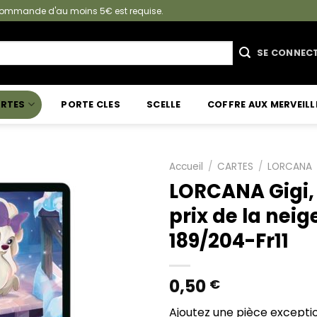
e commande d'au moins 5€ est requise.
SE CONNEC
RTES
PORTE CLES
SCELLE
COFFRE AUX MERVEILL
Accueil
/
CARTES
/
LORCANA
LORCANA Gigi,
prix de la neig
189/204-Fr11
0,50
€
Ajoutez une pièce exceptio