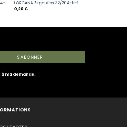
04-
LORCANA Zirgouflex 32/204-fr-1
0,20
€
S'ABONNER
re à ma demande.
FORMATIONS