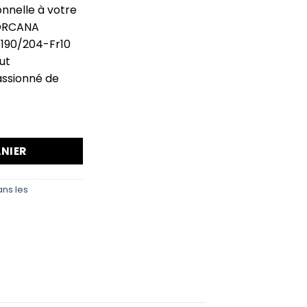
nnelle à votre
LORCANA
 190/204-Fr10
ut
assionné de
NIER
ans les