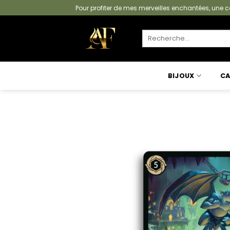
Passer
Pour profiter de mes merveilles enchantées, un
au
contenu
Recherche
pour :
BIJOUX
CA