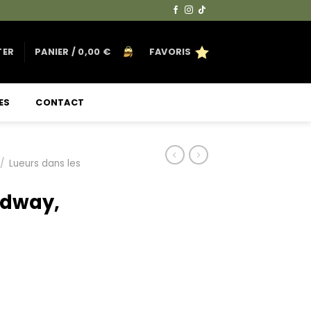
TER
PANIER /
0,00
€
FAVORIS
ES
CONTACT
/
Lueurs dans les
dway,
e