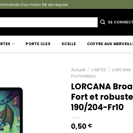
e commande d'au moins 5€ est requise.
SE CONNEC
RTES
PORTE CLES
SCELLE
COFFRE AUX MERVEILL
Accueil
/
CARTES
/
LORCANA
Profondeurs
LORCANA Broa
Fort et robust
190/204-Fr10
0,50
€