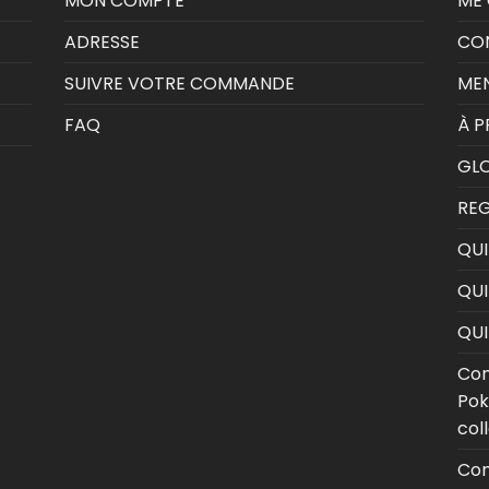
MON COMPTE
ME
ADRESSE
CON
SUIVRE VOTRE COMMANDE
MEN
FAQ
À 
GLO
RE
QUI
QUI
QU
Com
Pok
col
Com