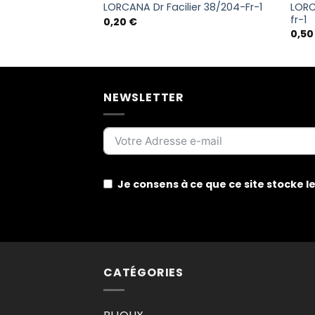
LORC
204-Fr-1
LORCANA Dr Facilier 38/204-Fr-1
fr-1
0,20
€
0,5
NEWSLETTER
Je consens à ce que ce site stocke 
CATÉGORIES