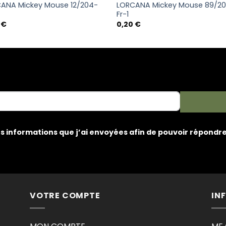
ANA Mickey Mouse 12/204-
LORCANA Mickey Mouse 89/2
Fr-1
0
€
0,20
€
les informations que j’ai envoyées afin de pouvoir répond
VOTRE COMPTE
IN