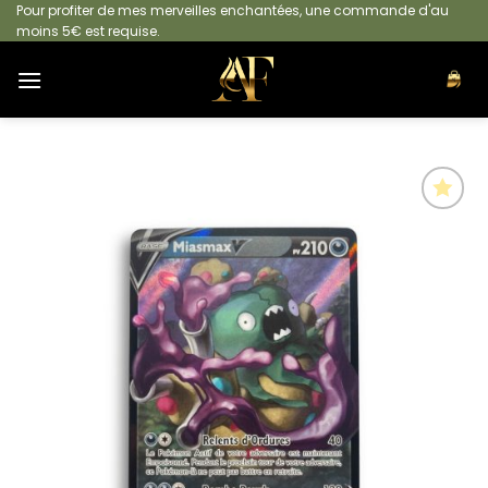
Passer
Pour profiter de mes merveilles enchantées, une commande d'au
moins 5€ est requise.
au
contenu