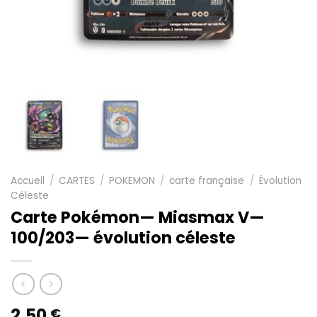
Accueil
/
CARTES
/
POKEMON
/
carte française
/
Évolution
Céleste
Carte Pokémon— Miasmax V—
100/203— évolution céleste
2,50
€